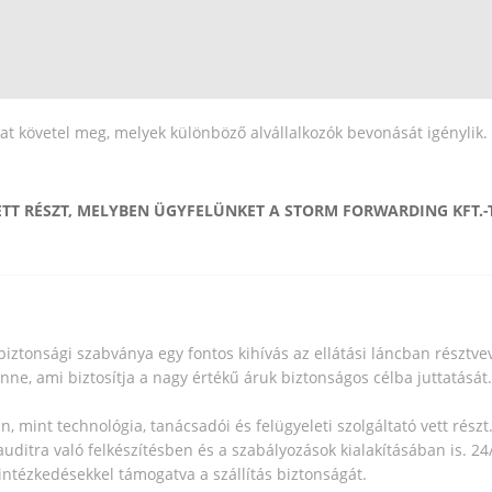
t követel meg, melyek különböző alvállalkozók bevonását igénylik.
ETT RÉSZT, MELYBEN ÜGYFELÜNKET A STORM FORWARDING KFT.-
biztonsági szabványa egy fontos kihívás az ellátási láncban résztve
ne, ami biztosítja a nagy értékű áruk biztonságos célba juttatását.
n, mint technológia, tanácsadói és felügyeleti szolgáltató vett rész
 auditra való felkészítésben és a szabályozások kialakításában is. 24
 intézkedésekkel támogatva a szállítás biztonságát.