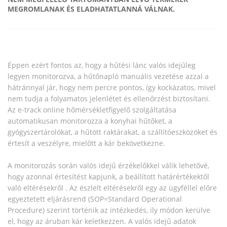
MEGROMLANAK ÉS ELADHATATLANNÁ VÁLNAK.
Éppen ezért fontos az, hogy a hűtési lánc valós idejűleg
legyen monitorozva, a hűtőnapló manuális vezetése azzal a
hátránnyal jár, hogy nem percre pontos, így kockázatos, mivel
nem tudja a folyamatos jelenlétet és ellenőrzést biztosítani.
Az e-track online hőmérsékletfigyelő szolgáltatása
automatikusan monitorozza a konyhai hűtőket, a
gyógyszertárolókat, a hűtött raktárakat, a szállítóeszközöket és
értesít a veszélyre, mielőtt a kár bekövetkezne.
A monitorozás során valós idejű érzékelőkkel válik lehetővé,
hogy azonnal értesítést kapjunk, a beállított határértékektől
való eltérésekről . Az észlelt eltérésekről egy az ügyféllel előre
egyeztetett eljárásrend (SOP=Standard Operational
Procedure) szerint történik az intézkedés, ily módon kerülve
el, hogy az áruban kár keletkezzen. A valós idejű adatok