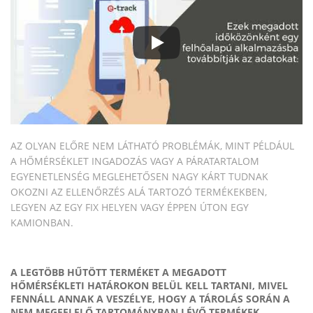
AZ OLYAN ELŐRE NEM LÁTHATÓ PROBLÉMÁK, MINT PÉLDÁUL
A HŐMÉRSÉKLET INGADOZÁS VAGY A PÁRATARTALOM
EGYENETLENSÉG MEGLEHETŐSEN NAGY KÁRT TUDNAK
OKOZNI AZ ELLENŐRZÉS ALÁ TARTOZÓ TERMÉKEKBEN,
LEGYEN AZ EGY FIX HELYEN VAGY ÉPPEN ÚTON EGY
KAMIONBAN.
A LEGTÖBB HŰTÖTT TERMÉKET A MEGADOTT
HŐMÉRSÉKLETI HATÁROKON BELÜL KELL TARTANI, MIVEL
FENNÁLL ANNAK A VESZÉLYE, HOGY A TÁROLÁS SORÁN A
NEM MEGFELELŐ TARTOMÁNYBAN LÉVŐ TERMÉKEK