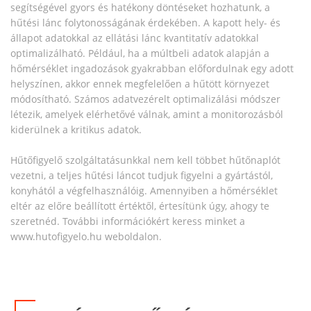
segítségével gyors és hatékony döntéseket hozhatunk, a
hűtési lánc folytonosságának érdekében. A kapott hely- és
állapot adatokkal az ellátási lánc kvantitatív adatokkal
optimalizálható. Például, ha a múltbeli adatok alapján a
hőmérséklet ingadozások gyakrabban előfordulnak egy adott
helyszínen, akkor ennek megfelelően a hűtött környezet
módosítható. Számos adatvezérelt optimalizálási módszer
létezik, amelyek elérhetővé válnak, amint a monitorozásból
kiderülnek a kritikus adatok.
Hűtőfigyelő szolgáltatásunkkal nem kell többet hűtőnaplót
vezetni, a teljes hűtési láncot tudjuk figyelni a gyártástól,
konyhától a végfelhasználóig. Amennyiben a hőmérséklet
eltér az előre beállított értéktől, értesítünk úgy, ahogy te
szeretnéd. További információkért keress minket a
www.hutofigyelo.hu weboldalon.