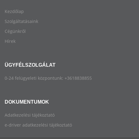
Kezdőlap
Szolgáltatásaink
Cégünkről
Hírek
ÜGYFÉLSZOLGÁLAT
0-24 felügyeleti központunk: +3618838855
DOKUMENTUMOK
Adatkezelési tájékoztató
e-driver adatkezelési tájékoztató