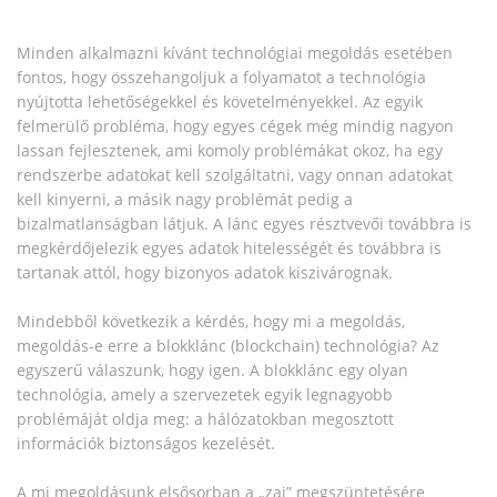
Minden alkalmazni kívánt technológiai megoldás esetében
fontos, hogy összehangoljuk a folyamatot a technológia
nyújtotta lehetőségekkel és követelményekkel. Az egyik
felmerülő probléma, hogy egyes cégek még mindig nagyon
lassan fejlesztenek, ami komoly problémákat okoz, ha egy
rendszerbe adatokat kell szolgáltatni, vagy onnan adatokat
kell kinyerni, a másik nagy problémát pedig a
bizalmatlanságban látjuk. A lánc egyes résztvevői továbbra is
megkérdőjelezik egyes adatok hitelességét és továbbra is
tartanak attól, hogy bizonyos adatok kiszivárognak.
Mindebből következik a kérdés, hogy mi a megoldás,
megoldás-e erre a blokklánc (blockchain) technológia? Az
egyszerű válaszunk, hogy igen. A blokklánc egy olyan
technológia, amely a szervezetek egyik legnagyobb
problémáját oldja meg: a hálózatokban megosztott
információk biztonságos kezelését.
A mi megoldásunk elsősorban a „zaj” megszüntetésére