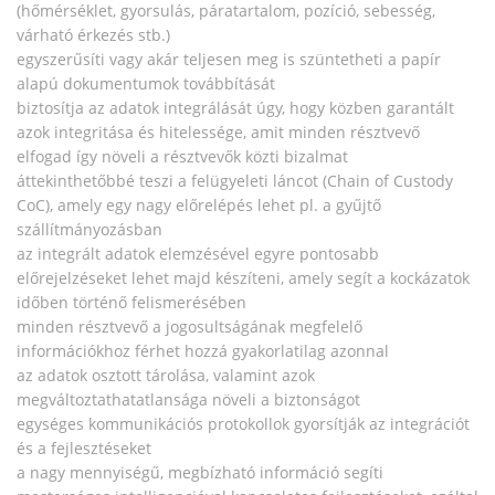
(hőmérséklet, gyorsulás, páratartalom, pozíció, sebesség,
várható érkezés stb.)
egyszerűsíti vagy akár teljesen meg is szüntetheti a papír
alapú dokumentumok továbbítását
biztosítja az adatok integrálását úgy, hogy közben garantált
azok integritása és hitelessége, amit minden résztvevő
elfogad így növeli a résztvevők közti bizalmat
áttekinthetőbbé teszi a felügyeleti láncot (Chain of Custody
CoC), amely egy nagy előrelépés lehet pl. a gyűjtő
szállítmányozásban
az integrált adatok elemzésével egyre pontosabb
előrejelzéseket lehet majd készíteni, amely segít a kockázatok
időben történő felismerésében
minden résztvevő a jogosultságának megfelelő
információkhoz férhet hozzá gyakorlatilag azonnal
az adatok osztott tárolása, valamint azok
megváltoztathatatlansága növeli a biztonságot
egységes kommunikációs protokollok gyorsítják az integrációt
és a fejlesztéseket
a nagy mennyiségű, megbízható információ segíti