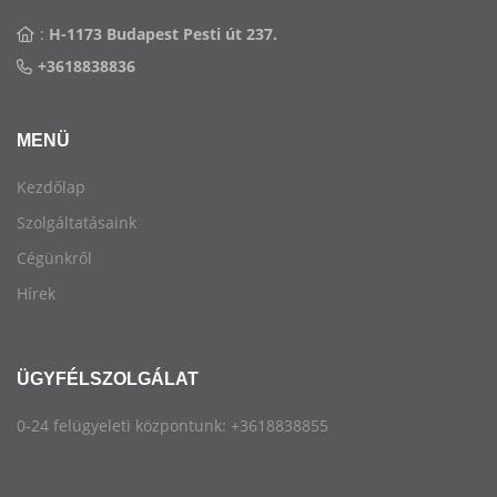
:
H-1173 Budapest Pesti út 237.
+3618838836
MENÜ
Kezdőlap
Szolgáltatásaink
Cégünkről
Hírek
ÜGYFÉLSZOLGÁLAT
0-24 felügyeleti központunk: +3618838855