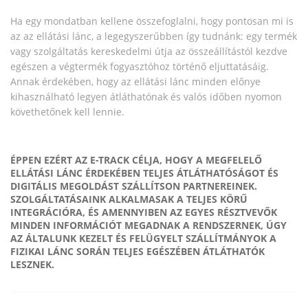
Ha egy mondatban kellene összefoglalni, hogy pontosan mi is
az az ellátási lánc, a legegyszerűbben így tudnánk: egy termék
vagy szolgáltatás kereskedelmi útja az összeállítástól kezdve
egészen a végtermék fogyasztóhoz történő eljuttatásáig.
Annak érdekében, hogy az ellátási lánc minden előnye
kihasználható legyen átláthatónak és valós időben nyomon
követhetőnek kell lennie.
ÉPPEN EZÉRT AZ E-TRACK CÉLJA, HOGY A MEGFELELŐ
ELLÁTÁSI LÁNC ÉRDEKÉBEN TELJES ÁTLÁTHATÓSÁGOT ÉS
DIGITÁLIS MEGOLDÁST SZÁLLÍTSON PARTNEREINEK.
SZOLGÁLTATÁSAINK ALKALMASAK A TELJES KÖRŰ
INTEGRÁCIÓRA, ÉS AMENNYIBEN AZ EGYES RÉSZTVEVŐK
MINDEN INFORMÁCIÓT MEGADNAK A RENDSZERNEK, ÚGY
AZ ÁLTALUNK KEZELT ÉS FELÜGYELT SZÁLLÍTMÁNYOK A
FIZIKAI LÁNC SORÁN TELJES EGÉSZÉBEN ÁTLÁTHATÓK
LESZNEK.