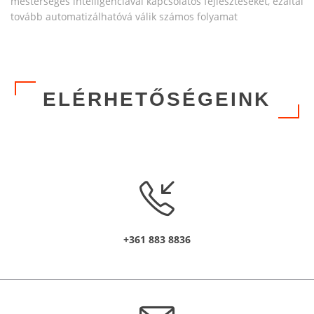
mesterséges intelligenciával kapcsolatos fejlesztéseket, ezáltal
tovább automatizálhatóvá válik számos folyamat
ELÉRHETŐSÉGEINK
+361 883 8836