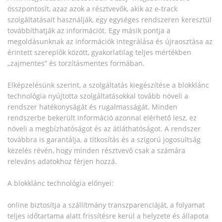
összpontosít, azaz azok a résztvevők, akik az e-track
szolgáltatásait használják, egy egységes rendszeren keresztül
továbbíthatják az információt. Egy másik pontja a
megoldásunknak az információk integrálása és újraosztása az
érintett szereplők között, gyakorlatilag teljes mértékben
„zajmentes” és torzításmentes formában.
Elképzelésünk szerint, a szolgáltatás kiegészítése a blokklánc
technológia nyújtotta szolgáltatásokkal tovább növeli a
rendszer hatékonyságát és rugalmasságát. Minden
rendszerbe bekerült információ azonnal elérhető lesz, ez
növeli a megbízhatóságot és az átláthatóságot. A rendszer
továbbra is garantálja, a titkosítás és a szigorú jogosultság
kezelés révén, hogy minden résztvevő csak a számára
releváns adatokhoz férjen hozzá.
A blokklánc technológia előnyei:
online biztosítja a szállítmány transzparenciáját, a folyamat
teljes időtartama alatt frissítésre kerül a helyzete és állapota